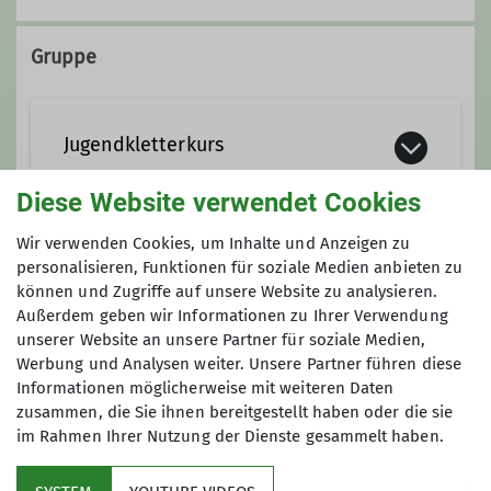
Schutzkoordinator/-in
Gewerbeparkstraße 8
Klettertrainer/-in
03099 Kolkwitz
Gruppe
Jugendkletterkurs
Diese Website verwendet Cookies
Der Jugendkletterkurs wird für
Wir verwenden Cookies, um Inhalte und Anzeigen zu
Vereinsmitglieder im Alter zwischen 10
Kinder- und Jugendtraining
personalisieren, Funktionen für soziale Medien anbieten zu
bis 18 Jahren angeboten. Die
können und Zugriffe auf unsere Website zu analysieren.
Jugendlichen erlernen die
Außerdem geben wir Informationen zu Ihrer Verwendung
unserer Website an unsere Partner für soziale Medien,
erforderlichen Kenntnisse über die
Wir bieten für Kinder und Jugendliche
Werbung und Analysen weiter. Unsere Partner führen diese
Sicherungs- und Klettertechniken,
zwei veschiedene Trainingstage an.
Informationen möglicherweise mit weiteren Daten
Kletterethik, Naturschutz und die
zusammen, die Sie ihnen bereitgestellt haben oder die sie
Klettergemeinschaft.
Kontakt aufnehmen
im Rahmen Ihrer Nutzung der Dienste gesammelt haben.
Sektion
Details
Details