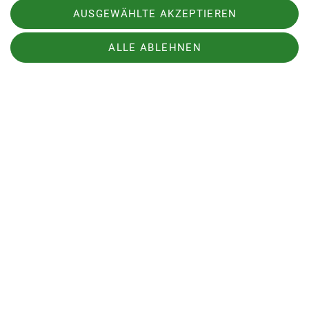
AUSGEWÄHLTE AKZEPTIEREN
Jahr
ALLE ABLEHNEN
Jan
Feb
Mär
Apr
Mai
Jun
Jul
Aug
Sep
Okt
Nov
Dez
Trailrunning im Klettersportverein
Cottbus
06.01.2027
Kondition
Technik
Organisation
Theresa Gerth
Details