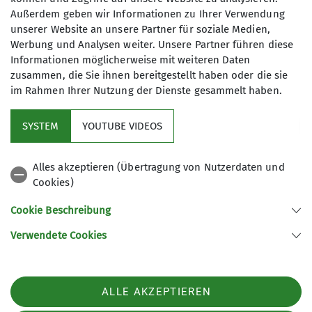
Außerdem geben wir Informationen zu Ihrer Verwendung
Frühjahrsputz 2026
unserer Website an unsere Partner für soziale Medien,
Werbung und Analysen weiter. Unsere Partner führen diese
19.04.2026
Informationen möglicherweise mit weiteren Daten
zusammen, die Sie ihnen bereitgestellt haben oder die sie
im Rahmen Ihrer Nutzung der Dienste gesammelt haben.
Alle Neuigkeiten im Überblick findest Du
hier
.
SYSTEM
YOUTUBE VIDEOS
Alles akzeptieren (Übertragung von Nutzerdaten und
Cookies)
Cookie Beschreibung
Events
Verwendete Cookies
ALLE AKZEPTIEREN