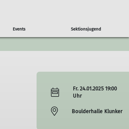
Events
Sektionsjugend
lung
Klettertreff Erwachsene
Felssperrungen
DAV
Schutzkonzept
Mein.Alpenverein
Hilfe finden
DAV-Leitbild
DAV-Shop
Fr. 24.01.2025 19:00
Uhr
Boulderhalle Klunker