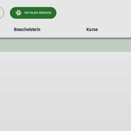
MITGLIED WERDEN
Braschelstein
Kurse
Jugendorgane
Preise
Vereinsrecht
Jugendkletterkurs
Jugendvollversamm
Topos
Satzung
Beitragsordnung
Benutzungsordnung Kletteranlage Braschelstein
Entgeltordnung
Allgemeine Geschäftsbedingungen
Schutzkonzept