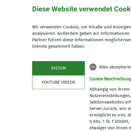
Diese Website verwendet Cook
Unsere Veranstaltungsorte
Wir verwenden Cookies, um Inhalte und Anzeigen 
Boulderhalle Klunker
analysieren. Außerdem geben wir Informationen 
Partner führen diese Informationen möglicherwei
Dienste gesammelt haben.
Parzellenstraße 10
03046 Cottbus
Alles akzeptier
SYSTEM
Cookie Beschreibun
YOUTUBE VIDEOS
Abhängig von Ihrem 
Nutzereinstellungen
Sektionswebsites erf
Server zurück, von 
ermöglicht es uns, d
Sektion
Aktu
6 Abs. 1 lit. f DSGV
etwaiger von Ihnen e