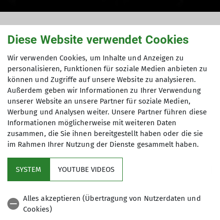
Ausbildung Trainer C
Diese Website verwendet Cookies
Wir verwenden Cookies, um Inhalte und Anzeigen zu
personalisieren, Funktionen für soziale Medien anbieten zu
können und Zugriffe auf unsere Website zu analysieren.
Instagram-Post
Außerdem geben wir Informationen zu Ihrer Verwendung
18.02.2024
unserer Website an unsere Partner für soziale Medien,
Werbung und Analysen weiter. Unsere Partner führen diese
Informationen möglicherweise mit weiteren Daten
Instagram
zusammen, die Sie ihnen bereitgestellt haben oder die sie
im Rahmen Ihrer Nutzung der Dienste gesammelt haben.
Letzter Tag geschafft 💪🏼 alle Helferlein 🪄und
Ausbilder 👩‍🏫 sind erledigt 😵‍💫 und müde 🥱
SYSTEM
YOUTUBE VIDEOS
aaaaaber die Freude der Teilnehmer*innen ist
groß 🥳🥳 (fast) alle haben bestanden 🏅🎉 und
dürfen jetzt selbst trainieren 🧗🏼✅
Alles akzeptieren (Übertragung von Nutzerdaten und
Cookies)
Gratulation 🎈🎊