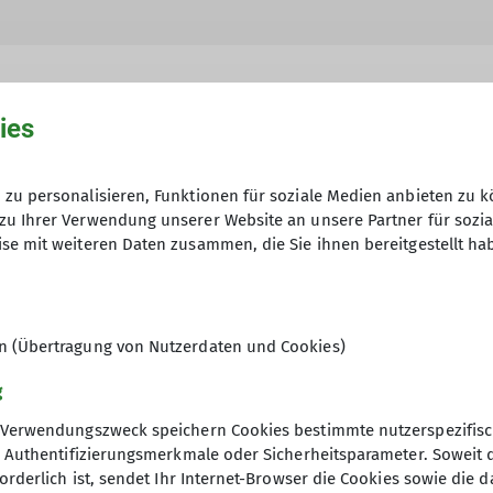
ies
hme der Datenschutzerklärung *
zu personalisieren, Funktionen für soziale Medien anbieten zu k
zu Ihrer Verwendung unserer Website an unsere Partner für sozi
en, dass meine in das Kontaktformular eingegebenen 
se mit weiteren Daten zusammen, die Sie ihnen bereitgestellt ha
t und genutzt werden. Mir ist bekannt, dass ich meine
en (Übertragung von Nutzerdaten und Cookies)
g
Verwendungszweck speichern Cookies bestimmte nutzerspezifisc
, Authentifizierungsmerkmale oder Sicherheitsparameter. Soweit
orderlich ist, sendet Ihr Internet-Browser die Cookies sowie die 