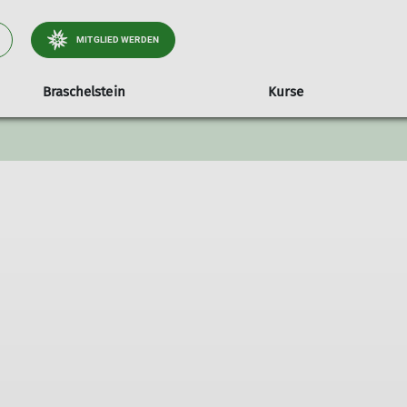
MITGLIED WERDEN
Braschelstein
Kurse
Jugendorgane
Preise
Vereinsrecht
Jugendkletterkurs
Jugendvollversamm
Topos
Satzung
Beitragsordnung
Benutzungsordnung Kletteranlage Braschelstein
Entgeltordnung
Allgemeine Geschäftsbedingungen
Schutzkonzept