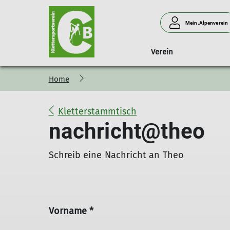
Mein.Alpenverein
Verein
Home
Kinder- und Jugendkurse
Benutzungsordnung
Über uns
Kinderkletterkurs
Unser Team
Kletterstammtisch
Mitglied werden
nachricht@theo
Bergjodler
Mitgliederversammlungen
Schreib eine Nachricht an Theo
Wir brauchen Dich!
Gemeinsam Spaß haben
Vorname *