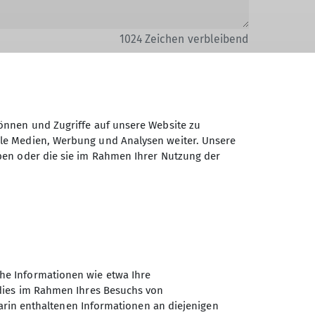
1024
Zeichen verbleibend
önnen und Zugriffe auf unsere Website zu
ale Medien, Werbung und Analysen weiter. Unsere
Daten elektronisch gesichert und zum
ben oder die sie im Rahmen Ihrer Nutzung der
 Einwilligung jederzeit wiederrufen kann.
Absenden
he Informationen wie etwa Ihre
 dies im Rahmen Ihres Besuchs von
darin enthaltenen Informationen an diejenigen