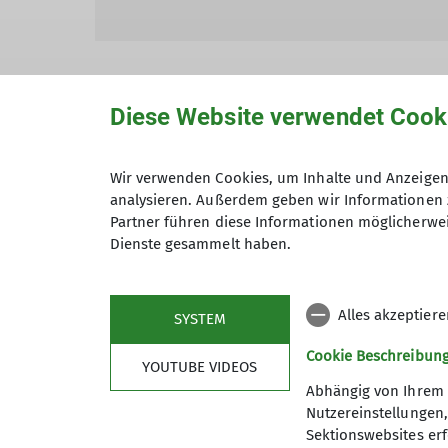
Diese Website verwendet Cook
Hiermit bestätige ich die Kenntnisna
Wir verwenden Cookies, um Inhalte und Anzeigen 
analysieren. Außerdem geben wir Informationen 
Hiermit erkläre ich mich einverstand
Partner führen diese Informationen möglicherwei
Zweck der Kontaktaufnahme verarbeite
Dienste gesammelt haben.
*
Alles akzeptier
SYSTEM
Mit (*) markierte Felder sind Pflichtfelder
Cookie Beschreibun
YOUTUBE VIDEOS
Abhängig von Ihrem 
Nutzereinstellungen
Sektionswebsites erf